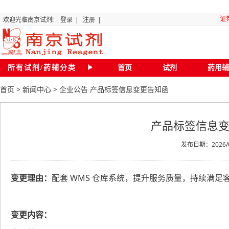
证
欢迎光临南京试剂!
登录
|
注册
|
“关
所有试剂/药辅分类
首页
试剂
药用辅
首页
>
新闻中心
>
企业公告
产品标签信息变更告知函
全国化
磷
产品标签信息
二氯甲
发布日期：2026/0
变更理由：
配套 WMS 仓库系统，提升服务质量，持续满足
20
南京试剂琥珀
变更内容：