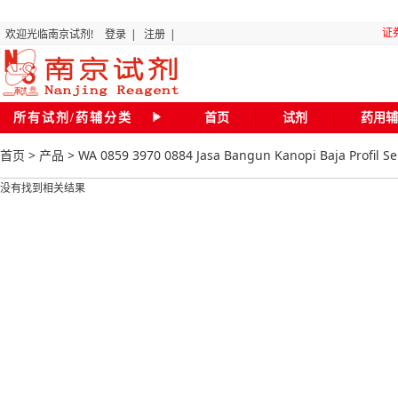
证
欢迎光临南京试剂!
登录
|
注册
|
“关
所有试剂/药辅分类
首页
试剂
药用辅
首页
>
产品
>
WA 0859 3970 0884 Jasa Bangun Kanopi Baja Profil 
全国化
没有找到相关结果
磷
二氯甲
20
南京试剂琥珀