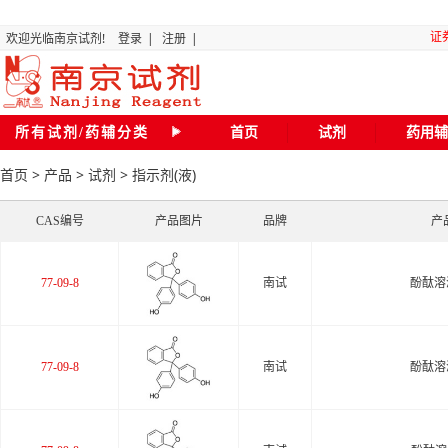
证
欢迎光临南京试剂!
登录
|
注册
|
“关
所有试剂/药辅分类
首页
试剂
药用辅
首页
>
产品
>
试剂
>
指示剂(液)
全国化
CAS编号
产品图片
品牌
产
磷
二氯甲
77-09-8
南试
酚酞溶液
20
77-09-8
南试
酚酞溶液
南京试剂琥珀