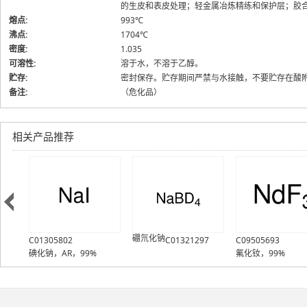
的生皮和表皮处理；轻金属冶炼精练和保护层；胶
熔点:
993℃
沸点:
1704℃
密度:
1.035
可溶性:
溶于水，不溶于乙醇。
贮存:
密封保存。贮存期间严禁与水接触，不要贮存在酸
备注:
（危化品）
相关产品推荐
硼氘化钠
C01305802
C01321297
C09505693
碘化钠，AR，99%
氟化钕，99%