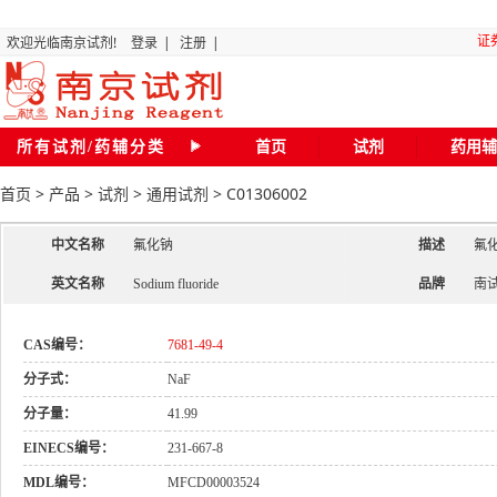
证
欢迎光临南京试剂!
登录
|
注册
|
所有试剂/药辅分类
首页
试剂
药用辅
“关
首页
>
产品
>
试剂
>
通用试剂
>
C01306002
全国化
中文名称
氟化钠
描述
氟化
英文名称
Sodium fluoride
品牌
南
磷
二氯甲
CAS编号：
7681-49-4
分子式：
NaF
分子量：
41.99
20
EINECS编号：
231-667-8
南京试剂琥珀
MDL编号：
MFCD00003524