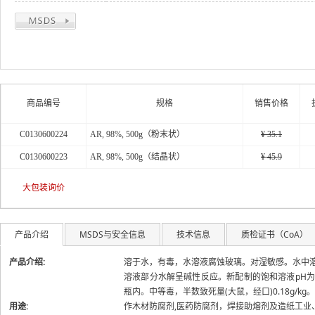
关于
商品编号
规格
销售价格
C0130600224
AR, 98%, 500g（粉末状）
¥ 35.1
C0130600223
AR, 98%, 500g（结晶状）
¥ 45.9
大包装询价
产品介绍
MSDS与安全信息
技术信息
质检证书（CoA）
产品介绍:
溶于水，有毒，水溶液腐蚀玻璃。对湿敏感。水中溶解度(g
溶液部分水解呈碱性反应。新配制的饱和溶液pH为
瓶内。中等毒，半数致死量(大鼠，经口)0.18g/k
用途:
作木材防腐剂,医药防腐剂，焊接助熔剂及造纸工业