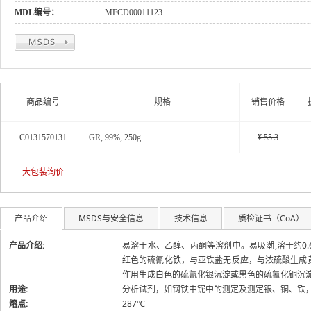
关于
MDL编号：
MFCD00011123
商品编号
规格
销售价格
C0131570131
GR, 99%, 250g
¥ 55.3
大包装询价
产品介绍
MSDS与安全信息
技术信息
质检证书（CoA）
产品介绍:
易溶于水、乙醇、丙酮等溶剂中。易吸潮,溶于约0
红色的硫氰化铁，与亚铁盐无反应，与浓硫酸生成
作用生成白色的硫氰化银沉淀或黑色的硫氰化铜沉淀。
用途:
分析试剂，如钢铁中铌中的测定及测定银、铜、铁
熔点:
287℃