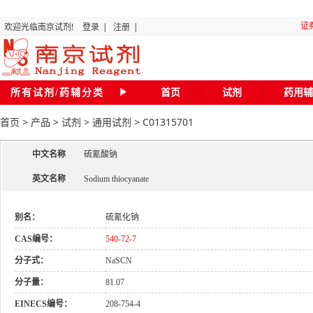
证
欢迎光临南京试剂!
登录
|
注册
|
“关
所有试剂/药辅分类
首页
试剂
药用辅
首页
>
产品
>
试剂
>
通用试剂
>
C01315701
全国化
中文名称
硫氰酸钠
磷
英文名称
Sodium thiocyanate
二氯甲
别名：
硫氰化钠
CAS编号：
540-72-7
20
分子式：
NaSCN
南京试剂琥珀
分子量：
81.07
EINECS编号：
208-754-4