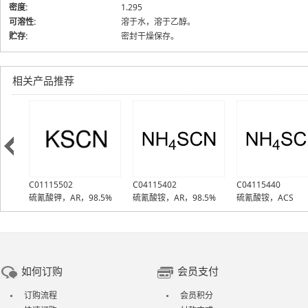
密度:
1.295
可溶性:
溶于水，溶于乙醇。
贮存:
密封干燥保存。
相关产品推荐
C01115502
C04115402
C04115440
%
硫氰酸钾，AR，98.5%
硫氰酸铵，AR，98.5%
硫氰酸铵，ACS
如何订购
会员支付
订购流程
会员积分