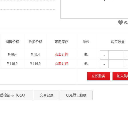
氨丁三醇（USP）质量标准变更告知函
丙酮（EP）质量标准变更告知函
收
销售价格
折扣价格
可用库存
单位
购买数量
-
¥ 49.4
¥ 49.4
点击订购
瓶
-
¥ 116.5
¥ 116.5
点击订购
瓶
立即购买
加入购
质检证书（CoA）
交易记录
CDE登记数据