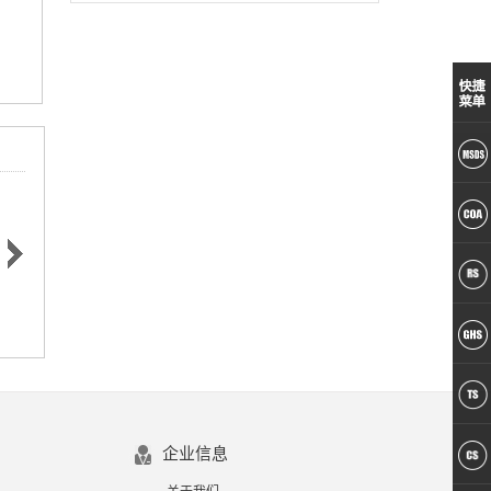
MSD
索
COA
C07265394
C07275394
C07257093
索
险和
2-氨基-5-溴-2‘-氟二苯甲
2-氨基-5-硝基-2'-氯二苯
2-氨基-5-氯二苯甲酮，
酮，97%
甲酮，98%
99%（HPLC)
全代
害和
企业信息
护代
术支