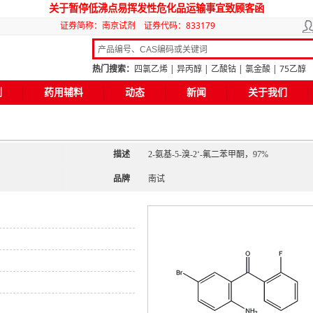
关于暂停低沸点易挥发性危化品运输事宜致顾客函
封口用扎带样式变更告知函
证券简称：南京试剂
证券代码：833179
药用乙酸乙酯有效期延长告知函
25L镀锌桶新增两家供应商告知函
热门搜索：
四氯乙烯
|
异丙醇
|
乙酸钴
|
氯金酸
|
75乙醇
产品标签信息变更告知函
剂
药用辅料
动态
新闻
关于我们
企业质量信用报告
“关于三羟甲基氨基甲烷盐酸盐质量标准变更告知函”
2.5L玻璃瓶外观变化告知函
化学试剂产品质量标准变更告知函
描述
2-氨基-5-溴-2‘-氟二苯甲酮，97%
全国化工行业净网倡议：“清朗网络空间，共筑禁毒防线”
品牌
南试
封口用扎带样式变更告知函
磷酸氢二钠十二水合物包装瓶大小变更告知函
二氯甲烷EP标准由11.0版升级为11.8版变更告知函
氯化氢系列产品储存条件变更告知函
L（+）-酒石酸有效期延长变更告知函
2025版药典实施告知函
2024南京化学试剂企业质量信用报告，详情请点击
南京试剂琥珀酸和乙二胺获CDE平台关联公示，详情请点击......