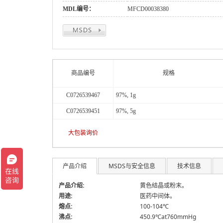
MDL编号：
MFCD00038380
商品编号
规格
C0726539467
97%, 1g
C0726539451
97%, 5g
大包装询价
产品介绍
MSDS与安全信息
技术信息
产品介绍:
黄色结晶或粉末。
用途:
医药中间体。
熔点:
100-104℃
沸点:
450.9℃at760mmHg