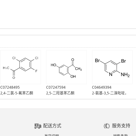
C07248495
C07247594
C04649394
2,4-二氯-5-氟苯乙酮
2,5-二羟基苯乙酮
2-氨基-3,5-二溴吡啶，
98%（GC)
配送方式
服务支持