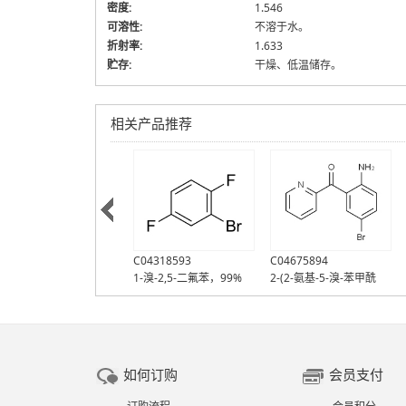
密度:
1.546
可溶性:
不溶于水。
折射率:
1.633
贮存:
干燥、低温储存。
相关产品推荐
C07258193
C04318593
C04675894
2-氨基-2',5-二氯二苯
1-溴-2,5-二氟苯，99%
2-(2-氨基-5-溴-苯甲酰
酮，99%
（GC）
基)吡啶，98%
如何订购
会员支付