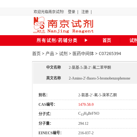
欢迎光临南京试剂!
登录
|
注册
|
所有试剂/药辅分类
首页
试
首页
>
产品
>
试剂
>
医药中间体
>
C07265394
中文名称
2-氨基-5-溴-2‘-氟二苯甲酮
英文名称
2-Amino-2'-fluoro-5-bromobenzophenone
别名：
2-氨基-2‘-氟-5-溴苯乙酮
CAS编号：
1479-58-9
C
H
BrFNO
分子式：
13
9
分子量：
294.12
EINECS编号：
216-037-2