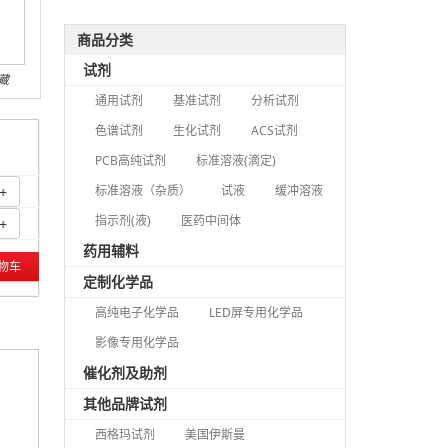
商品分类
试剂
藏
通用试剂
基准试剂
分析试剂
色谱试剂
生化试剂
ACS试剂
PCB高纯试剂
标准溶液(滴定)
标准溶液（杂质）
试液
缓冲溶液
+
指示剂(液)
医药中间体
+
药用辅料
物车
定制化学品
高纯电子化学品
LED屏专用化学品
影像专用化学品
催化剂及助剂
其他品牌试剂
西格玛试剂
美国伊斯曼