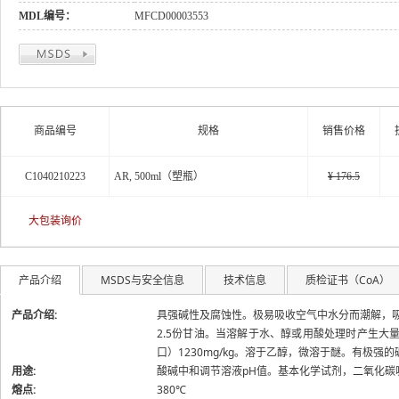
关于
MDL编号：
MFCD00003553
商品编号
规格
销售价格
C1040210223
AR, 500ml（塑瓶）
¥ 176.5
大包装询价
产品介绍
MSDS与安全信息
技术信息
质检证书（CoA）
产品介绍:
具强碱性及腐蚀性。极易吸收空气中水分而潮解，吸收
2.5份甘油。当溶解于水、醇或用酸处理时产生大量热
口）1230mg/kg。溶于乙醇，微溶于醚。有极
用途:
酸碱中和调节溶液pH值。基本化学试剂，二氧化碳
熔点:
380℃