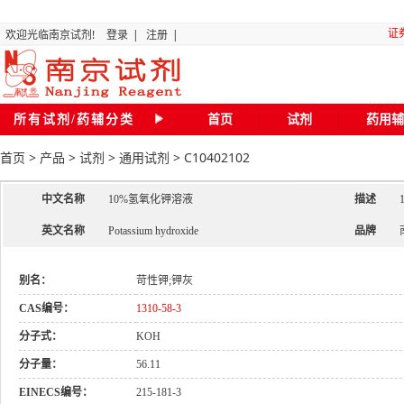
证
欢迎光临南京试剂!
登录
|
注册
|
“关
所有试剂/药辅分类
首页
试剂
药用辅
首页
>
产品
>
试剂
>
通用试剂
>
C10402102
全国化
中文名称
10%氢氧化钾溶液
描述
磷
英文名称
Potassium hydroxide
品牌
二氯甲
别名：
苛性钾;钾灰
CAS编号：
1310-58-3
20
分子式：
KOH
南京试剂琥珀
分子量：
56.11
EINECS编号：
215-181-3