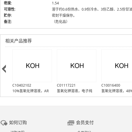
密度:
1.54
可溶性:
溶于约0.6份热水、0.9份冷水、3份乙醇、2.5份甘
贮存:
密封干燥保存。
备注:
（危化品）
相关产品推荐
C10402102
C01117221
C10016400
液
10%氢氧化钾溶液，AR
氢氧化钾溶液，电子纯
氢氧化钾溶液，48
如何订购
会员支付