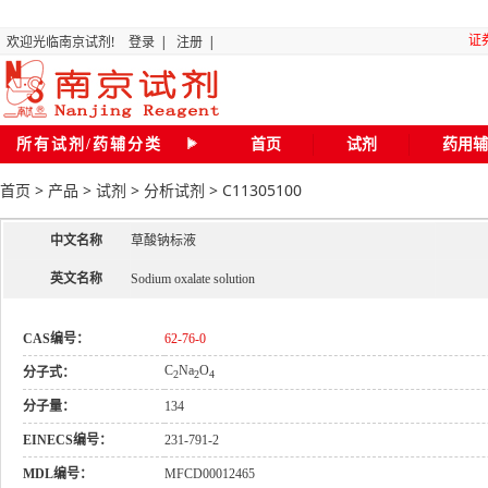
证
欢迎光临南京试剂!
登录
|
注册
|
“关
所有试剂/药辅分类
首页
试剂
药用辅
全国化
首页
>
产品
>
试剂
>
分析试剂
>
C11305100
磷
中文名称
草酸钠标液
二氯甲
英文名称
Sodium oxalate solution
CAS编号：
62-76-0
20
C
Na
O
分子式：
2
2
4
南京试剂琥珀
分子量：
134
EINECS编号：
231-791-2
关于
MDL编号：
MFCD00012465