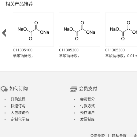
相关产品推荐
00
C01306740
C01306701
C013067
0.01mol/L
草酸钠，ACS
草酸钠，GR，99.8%
草酸钠，A
如何订购
会员支付
订购流程
会员积分
快速订购
付款方式
大包装询价
预存账户
定制化学品
发票制度
免责条款
|
隐私条款
|