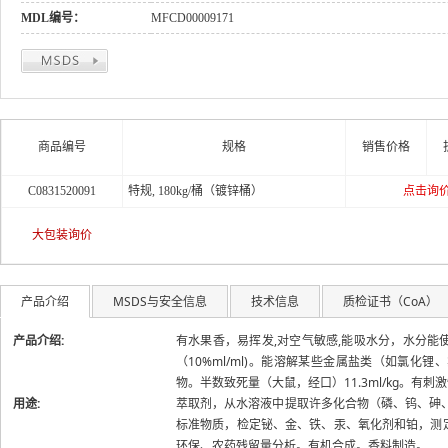
MDL编号：
MFCD00009171
关于
商品编号
规格
销售价格
C0831520091
特规, 180kg/桶（镀锌桶）
点击询
大包装询价
产品介绍
MSDS与安全信息
技术信息
质检证书（CoA）
产品介绍:
有水果香，易挥发,对空气敏感,能吸水分，水分
（10%ml/ml)。能溶解某些金属盐类（如氯
物。半数致死量（大鼠，经口）11.3ml/kg。有刺
用途:
萃取剂，从水溶液中提取许多化合物（磷、钨、砷
标准物质，检定铋、金、铁、汞、氧化剂和铂，测
环保、农药残留量分析。有机合成。香料制造。