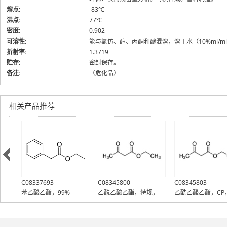
熔点:
-83℃
沸点:
77℃
密度:
0.902
可溶性:
能与氯仿、醇、丙酮和醚混溶，溶于水（10%ml/ml
折射率:
1.3719
贮存:
密封保存。
备注:
（危化品）
相关产品推荐
C08337693
C08345800
C08345803
苯乙酸乙酯，99%
乙酰乙酸乙酯，特规，
乙酰乙酸乙酯，CP
99%
98%