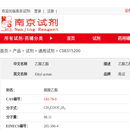
证
欢迎光临南京试剂!
登录
|
注册
|
所有试剂/药辅分类
首页
试剂
药用辅
“关
首页
>
产品
>
试剂
>
通用试剂
>
C08315200
全国化
中文名称
乙酸乙酯
描述
乙酸乙
英文名称
Ethyl acetate
品牌
南试
磷
二氯甲
别名：
醋酸乙酯
CAS编号：
141-78-6
CH
COOC
H
分子式：
3
2
5
20
分子量：
88.11
南京试剂琥珀
EINECS编号：
205-500-4