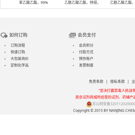
苯乙酸乙酯，99%
乙酰乙酸乙酯，特规，
乙酰乙酸乙酯，CP
99%
98%
如何订购
会员支付
订购流程
会员积分
快速订购
付款方式
大包装询价
预存账户
定制化学品
发票制度
免责条款
|
隐私条款
|
“坚决打赢禁毒人民战
南京试剂商城所经营的试剂、药辅产
苏公网安备32011202000
Copyright © 2015 BY NANJING 