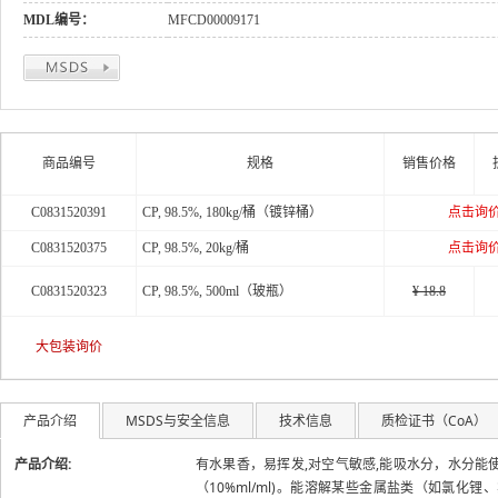
MDL编号：
MFCD00009171
关于
商品编号
规格
销售价格
C0831520391
CP, 98.5%, 180kg/桶（镀锌桶）
点击询
C0831520375
CP, 98.5%, 20kg/桶
点击询
C0831520323
CP, 98.5%, 500ml（玻瓶）
¥ 18.8
大包装询价
产品介绍
MSDS与安全信息
技术信息
质检证书（CoA）
产品介绍:
有水果香，易挥发,对空气敏感,能吸水分，水分
（10%ml/ml)。能溶解某些金属盐类（如氯