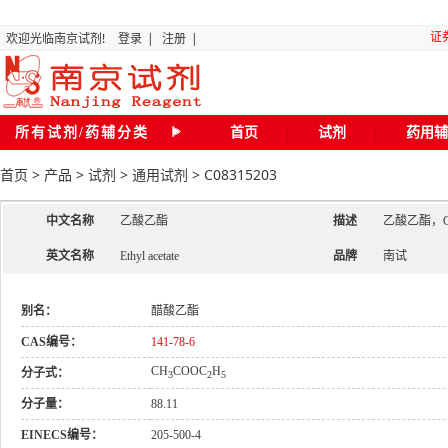
证
欢迎光临南京试剂!
登录
|
注册
|
所有试剂/药辅分类
首页
试剂
药用辅
“关
首页
>
产品
>
试剂
>
通用试剂
>
C08315203
全国化
中文名称
乙酸乙酯
描述
乙酸乙酯，C
英文名称
Ethyl acetate
品牌
南试
磷
二氯甲
别名：
醋酸乙酯
CAS编号：
141-78-6
CH
COOC
H
分子式：
3
2
5
20
分子量：
88.11
南京试剂琥珀
EINECS编号：
205-500-4