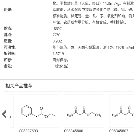
物。半数致死量（大鼠，经口）11.3ml/kg。有刺
用途:
萃取剂，从水溶液中提取许多化合物（磷、钨、砷
标准物质，检定铋、金、铁、汞、氧化剂和铂，测
环保、农药残留量分析。有机合成。香料制造。
熔点:
-83℃
沸点:
77℃
密度:
0.902
可溶性:
能与氯仿、醇、丙酮和醚混溶，溶于水（10%ml/ml
折射率:
1.3719
贮存:
密封保存。
备注:
（危化品）
相关产品推荐
C08337693
C08345800
C08345803